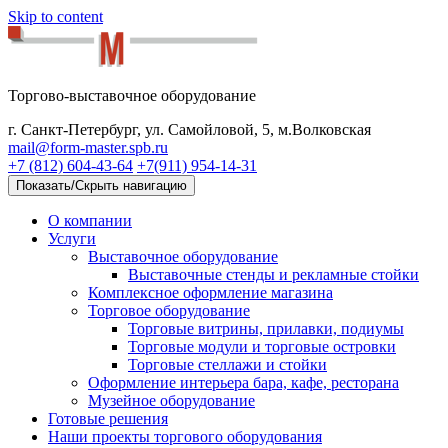
Skip to content
Торгово-выставочное оборудование
ФОРМ-МАСТЕР
г. Санкт-Петербург, ул. Самойловой, 5, м.Волковская
Торгово-выставочное оборудование
mail@form-master.spb.ru
+7 (812) 604-43-64
+7(911) 954-14-31
Показать/Скрыть навигацию
О компании
Услуги
Выставочное оборудование
Выставочные стенды и рекламные стойки
Комплексное оформление магазина
Торговое оборудование
Торговые витрины, прилавки, подиумы
Торговые модули и торговые островки
Торговые стеллажи и стойки
Оформление интерьера бара, кафе, ресторана
Музейное оборудование
Готовые решения
Наши проекты торгового оборудования